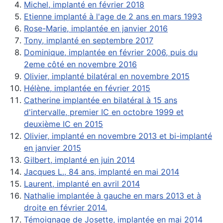
Michel, implanté en février 2018
Etienne implanté à l'age de 2 ans en mars 1993
Rose-Marie, implantée en janvier 2016
Tony, implanté en septembre 2017
Dominique, implantée en février 2006, puis du
2eme côté en novembre 2016
Olivier, implanté bilatéral en novembre 2015
Hélène, implantée en février 2015
Catherine implantée en bilatéral à 15 ans
d'intervalle, premier IC en octobre 1999 et
deuxième IC en 2015
Olivier, implanté en novembre 2013 et bi-implanté
en janvier 2015
Gilbert, implanté en juin 2014
Jacques L., 84 ans, implanté en mai 2014
Laurent, implanté en avril 2014
Nathalie implantée à gauche en mars 2013 et à
droite en février 2014.
Témoignage de Josette, implantée en mai 2014