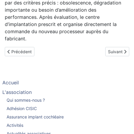
par des critères précis : obsolescence, dégradation
importante ou besoin d’amélioration des
performances. Après évaluation, le centre
d’implantation prescrit et organise directement la
commande du nouveau processeur auprès du
fabricant.
Article précédent : Besoins au quotidien de l’enfant implanté
Article suivan
Précédent
Suivant
Accueil
L'association
Qui sommes-nous ?
Adhésion CISIC
Assurance implant cochléaire
Activités
Actualités associatives