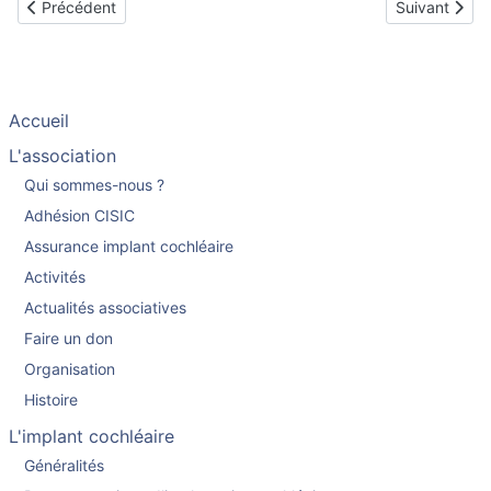
Article précédent : Françoise implantée en Octobre 2002
Article suiva
Précédent
Suivant
Accueil
L'association
Qui sommes-nous ?
Adhésion CISIC
Assurance implant cochléaire
Activités
Actualités associatives
Faire un don
Organisation
Histoire
L'implant cochléaire
Généralités