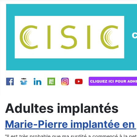
Adultes implantés
Marie-Pierre implantée en
"Il est très probable que ma surdité a commencé à la peti