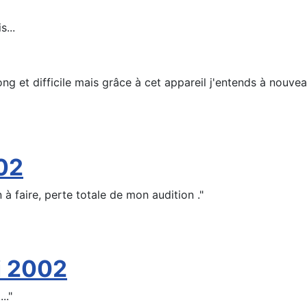
s...
g et difficile mais grâce à cet appareil j'entends à nouveau
002
n à faire, perte totale de mon audition ."
i 2002
.."