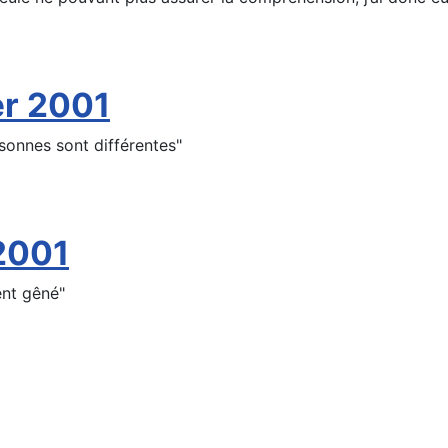
er 2001
rsonnes sont différentes"
2001
ent gêné"