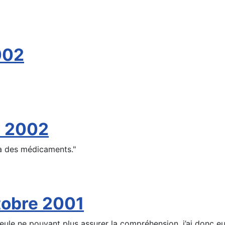
002
r 2002
 à des médicaments."
tobre 2001
 seule ne pouvant plus assurer la compréhension, j’ai donc eu