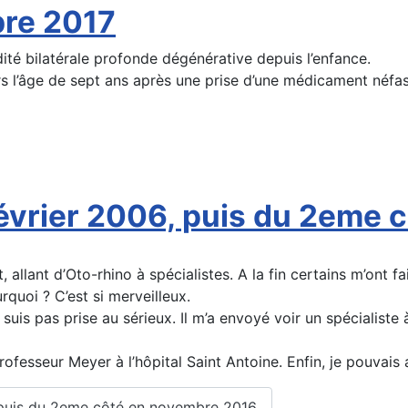
bre 2017
ité bilatérale profonde dégénérative depuis l’enfance.
ers l’âge de sept ans après une prise d’une médicament néfa
évrier 2006, puis du 2eme 
allant d’Oto-rhino à spécialistes. A la fin certains m’ont fai
urquoi ? C’est si merveilleux.
ne suis pas prise au sérieux. Il m’a envoyé voir un spécialist
ofesseur Meyer à l’hôpital Saint Antoine. Enfin, je pouvais a
6, puis du 2eme côté en novembre 2016