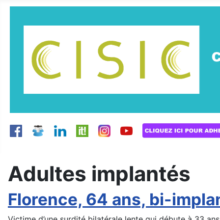
Adultes implantés
Florence, 64 ans, bi-impl
Victime d’une surdité bilatérale lente qui débute à 33 ans