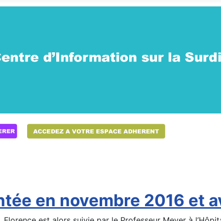
antée en novembre 2016 et a
, Florence est alors suivie par le Professeur Meyer à l’Hôpit