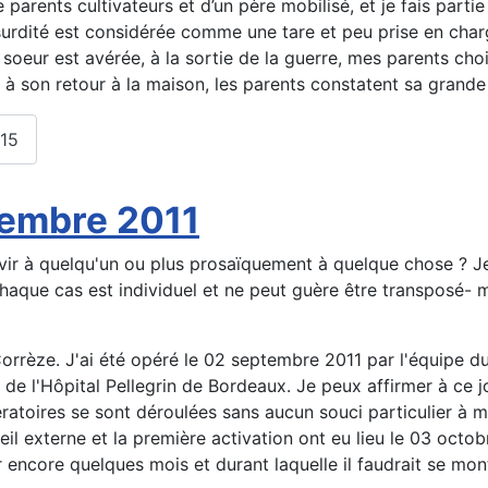
parents cultivateurs et d’un père mobilisé, et je fais parti
 surdité est considérée comme une tare et peu prise en char
soeur est avérée, à la sortie de la guerre, mes parents choi
 à son retour à la maison, les parents constatent sa grande
015
tembre 2011
ir à quelqu'un ou plus prosaïquement à quelque chose ? Je 
haque cas est individuel et ne peut guère être transposé- ma
Corrèze. J'ai été opéré le 02 septembre 2011 par l'équipe d
 de l'Hôpital Pellegrin de Bordeaux. Je peux affirmer à ce j
ratoires se sont déroulées sans aucun souci particulier à ma
eil externe et la première activation ont eu lieu le 03 octo
encore quelques mois et durant laquelle il faudrait se montre