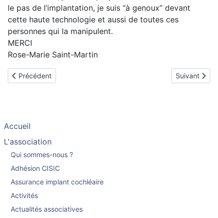
le pas de l’implantation, je suis “à genoux” devant
cette haute technologie et aussi de toutes ces
personnes qui la manipulent.
MERCI
Rose-Marie Saint-Martin
Article précédent : Témoignage de Caroline, implantée en sept
Article suiva
Précédent
Suivant
Accueil
L'association
Qui sommes-nous ?
Adhésion CISIC
Assurance implant cochléaire
Activités
Actualités associatives