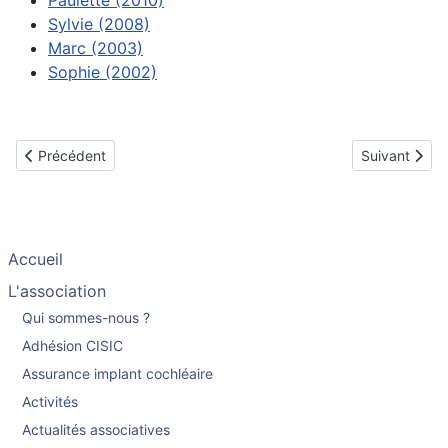
Paulette (2010)
Sylvie (2008)
Marc (2003)
Sophie (2002)
Article précédent : Saint-Etienne
Article suivan
Précédent
Suivant
Accueil
L'association
Qui sommes-nous ?
Adhésion CISIC
Assurance implant cochléaire
Activités
Actualités associatives