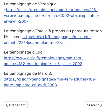
Le témoignage de Véronique
:
https://cisic.fr/temoignages/mm-tem-adultes/218-
veronique-implantee-en-mars-2002-et-reimplantee-
en-avril-2007
Le témoignage d’Estelle à propos du parcours de son
fils Luca :
https://cisic.fr/temoignages/mm-tem-
enfants/281-luca-implante-a-2-ans
Le témoignage d’Eric :
https://www.cisic.fr/temoignages/mm-tem-
adultes/182-eric-implante-le-5-juillet-2002
Le témoignage de Marc S.
:
https://cisic.fr/temoignages/mm-tem-adultes/189-
marc-implante-en-avril-2003
Article précédent : Les premières permanences du CISIC
Article suiva
Précédent
Suivant