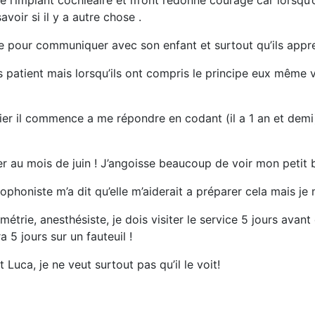
re l’implant cochléaire et m’ont redonné courage car lorsq
oir si il y a autre chose .
e pour communiquer avec son enfant et surtout qu’ils appren
ès patient mais lorsqu’ils ont compris le principe eux même 
ier il commence a me répondre en codant (il a 1 an et demi)
ter au mois de juin ! J’angoisse beaucoup de voir mon petit 
rthophoniste m’a dit qu’elle m’aiderait a préparer cela mais 
étrie, anesthésiste, je dois visiter le service 5 jours avant
 jours sur un fauteuil !
Luca, je ne veut surtout pas qu’il le voit!