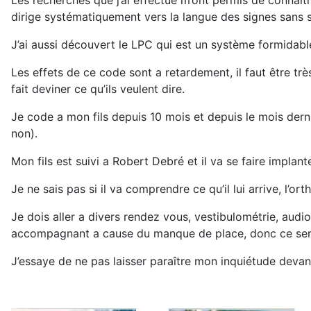
Les recherches que j’ai effectué m’ont permis de connaît
dirige systématiquement vers la langue des signes sans sav
J’ai aussi découvert le LPC qui est un système formidabl
Les effets de ce code sont a retardement, il faut être tr
fait deviner ce qu’ils veulent dire.
Je code a mon fils depuis 10 mois et depuis le mois dern
non).
Mon fils est suivi a Robert Debré et il va se faire implan
Je ne sais pas si il va comprendre ce qu’il lui arrive, l’o
Je dois aller a divers rendez vous, vestibulométrie, audiom
accompagnant a cause du manque de place, donc ce sera 5
J’essaye de ne pas laisser paraître mon inquiétude devant 