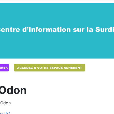
 Odon
r Odon
n.fr/