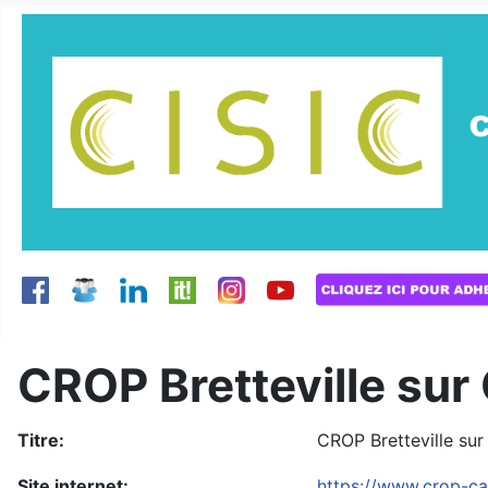
CROP Bretteville sur
Titre:
CROP Bretteville su
Site internet:
https://www.crop-cae