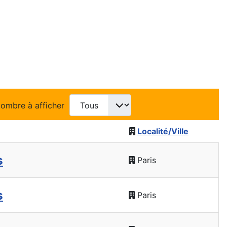
ombre à afficher
Localité/Ville
s
Paris
s
Paris