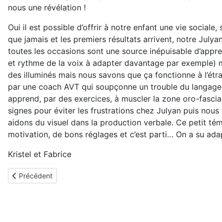
nous une révélation !
Oui il est possible d’offrir à notre enfant une vie sociale
que jamais et les premiers résultats arrivent, notre Jul
toutes les occasions sont une source inépuisable d’apprend
et rythme de la voix à adapter davantage par exemple) 
des illuminés mais nous savons que ça fonctionne à l’étra
par une coach AVT qui soupçonne un trouble du langage t
apprend, par des exercices, à muscler la zone oro-fasc
signes pour éviter les frustrations chez Julyan puis no
aidons du visuel dans la production verbale. Ce petit té
motivation, de bons réglages et c’est parti… On a su adap
Kristel et Fabrice
Article précédent : Jules, implanté à 18 et 26 mois
Précédent