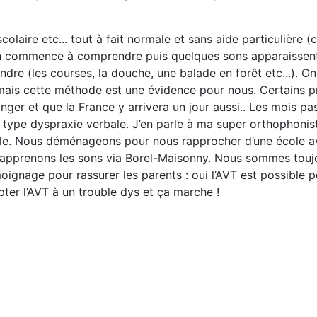
, scolaire etc... tout à fait normale et sans aide particulièr
yan commence à comprendre puis quelques sons apparaissent.
re (les courses, la douche, une balade en forêt etc...). On 
mais cette méthode est une évidence pour nous. Certains p
nger et que la France y arrivera un jour aussi.. Les mois pa
ype dyspraxie verbale. J’en parle à ma super orthophoniste
iale. Nous déménageons pour nous rapprocher d’une école a
us apprenons les sons via Borel-Maisonny. Nous sommes tou
moignage pour rassurer les parents : oui l’AVT est possible
ter l’AVT à un trouble dys et ça marche !