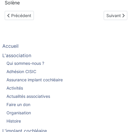
Solène
Article précédent : Soren, implanté à 3 ans ½ (4 mois d’intervalle
Article suiva
Précédent
Suivant
Accueil
L'association
Qui sommes-nous ?
Adhésion CISIC
Assurance implant cochléaire
Activités
Actualités associatives
Faire un don
Organisation
Histoire
L'implant cochléaire