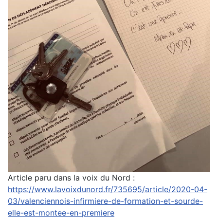
Article paru dans la voix du Nord :
https://www.lavoixdunord.fr/735695/article/2020-04-
03/valenciennois-infirmiere-de-formation-et-sourde-
elle-est-montee-en-premiere