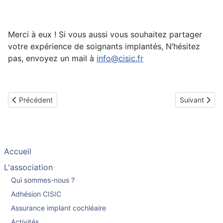
Merci à eux ! Si vous aussi vous souhaitez partager
votre expérience de soignants implantés, N’hésitez
pas, envoyez un mail à
info@cisic.fr
Article précédent : Les vidéos des témoignages de la Journée d'i
Article suiva
Précédent
Suivant
Accueil
L'association
Qui sommes-nous ?
Adhésion CISIC
Assurance implant cochléaire
Activités