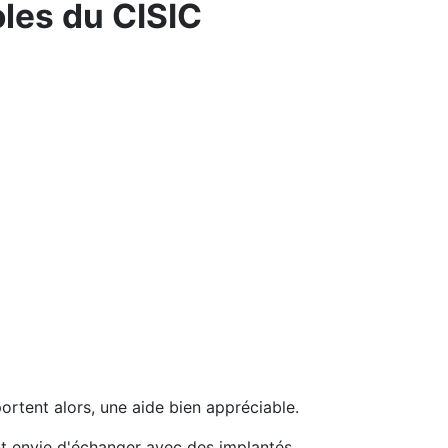
les du CISIC
portent alors, une aide bien appréciable.
ent envie d'échanger avec des implantés…