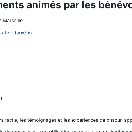
ents animés par les bénévo
 Marseille
os-hopitaux/ho...
g
urs facile, les témoignages et les expériences de chacun ap
oin de conseils sur son utilisation au quotidien ou simplem