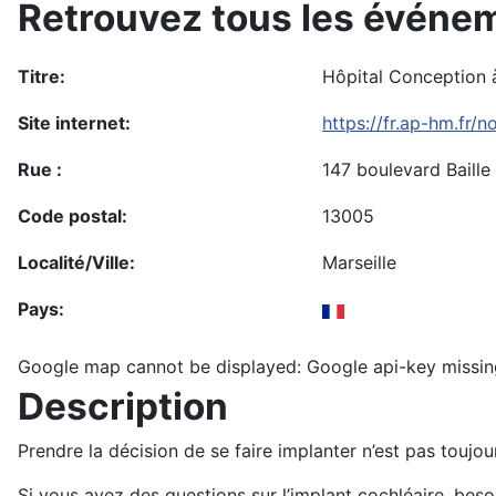
Retrouvez tous les événem
Titre:
Hôpital Conception à
Site internet:
https://fr.ap-hm.fr/n
Rue :
147 boulevard Baille
Code postal:
13005
Localité/Ville:
Marseille
Pays:
Google map cannot be displayed: Google api-key missin
Description
Prendre la décision de se faire implanter n’est pas toujo
Si vous avez des questions sur l’implant cochléaire, bes