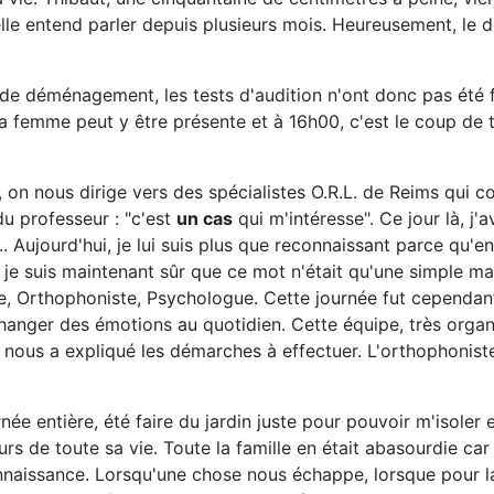
 elle entend parler depuis plusieurs mois. Heureusement, le 
rs de déménagement, les tests d'audition n'ont donc pas été f
 ma femme peut y être présente et à 16h00, c'est le coup de 
, on nous dirige vers des spécialistes O.R.L. de Reims qui 
u professeur : "c'est
un cas
qui m'intéresse". Ce jour là, j'a
. Aujourd'hui, je lui suis plus que reconnaissant parce qu'e
t je suis maintenant sûr que ce mot n'était qu'une simple m
te, Orthophoniste, Psychologue. Cette journée fut cependa
anger des émotions au quotidien. Cette équipe, très organi
 nous a expliqué les démarches à effectuer. L'orthophonist
e entière, été faire du jardin juste pour pouvoir m'isoler et
s de toute sa vie. Toute la famille en était abasourdie car i
connaissance. Lorsqu'une chose nous échappe, lorsque pour la 