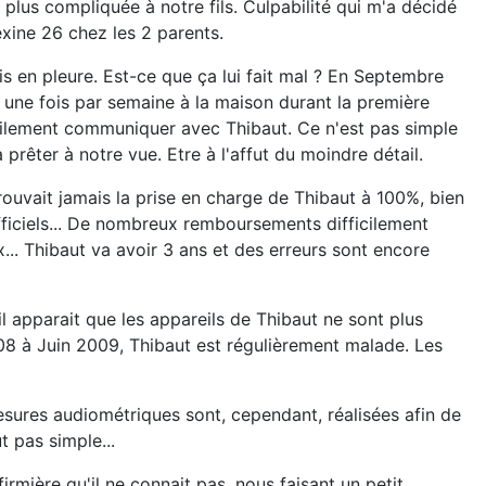
 plus compliquée à notre fils. Culpabilité qui m'a décidé
exine 26 chez les 2 parents.
is en pleure. Est-ce que ça lui fait mal ? En Septembre
 une fois par semaine à la maison durant la première
cilement communiquer avec Thibaut. Ce n'est pas simple
rêter à notre vue. Etre à l'affut du moindre détail.
trouvait jamais la prise en charge de Thibaut à 100%, bien
officiels... De nombreux remboursements difficilement
.. Thibaut va avoir 3 ans et des erreurs sont encore
l apparait que les appareils de Thibaut ne sont plus
08 à Juin 2009, Thibaut est régulièrement malade. Les
mesures audiométriques sont, cependant, réalisées afin de
t pas simple...
irmière qu'il ne connait pas, nous faisant un petit