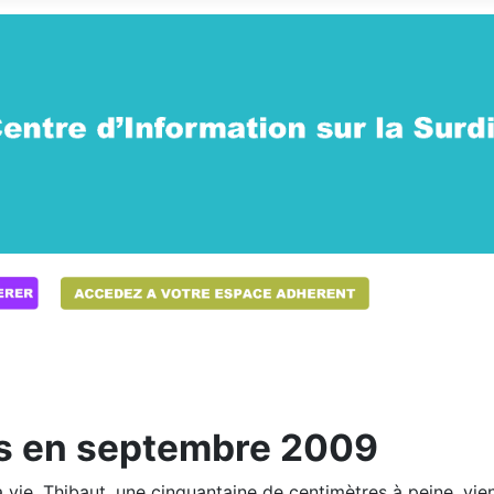
is en septembre 2009
vie. Thibaut, une cinquantaine de centimètres à peine, vient 