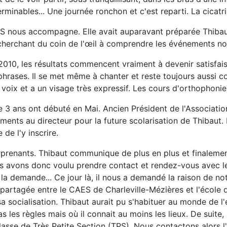
minables... Une journée ronchon et c'est reparti. La cicatri
AES nous accompagne. Elle avait auparavant préparée Thiba
é cherchant du coin de l'œil à comprendre les événements n
 2010, les résultats commencent vraiment à devenir satisfais
hrases. Il se met même à chanter et reste toujours aussi co
voix et a un visage très expressif. Les cours d'orthophoni
de 3 ans ont débuté en Mai. Ancien Président de l'Associatio
nts au directeur pour la future scolarisation de Thibaut. E
de l'y inscrire.
rprenants. Thibaut communique de plus en plus et finalement
us avons donc voulu prendre contact et rendez-vous avec l
 la demande... Ce jour là, il nous a demandé la raison de not
artagée entre le CAES de Charleville-Mézières et l'école du
 sa socialisation. Thibaut aurait pu s'habituer au monde de l
 les règles mais où il connait au moins les lieux. De suite, 
asse de Très Petite Section (TPS). Nous contactons alors l'e