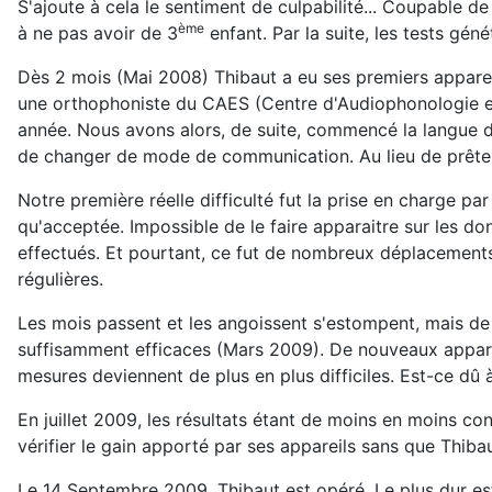
S'ajoute à cela le sentiment de culpabilité... Coupable de
ème
à ne pas avoir de 3
enfant. Par la suite, les tests gé
Dès 2 mois (Mai 2008) Thibaut a eu ses premiers appareils
une orthophoniste du CAES (Centre d'Audiophonologie et
année. Nous avons alors, de suite, commencé la langue d
de changer de mode de communication. Au lieu de prêter le
Notre première réelle difficulté fut la prise en charge pa
qu'acceptée. Impossible de le faire apparaitre sur les do
effectués. Et pourtant, ce fut de nombreux déplacements 
régulières.
Les mois passent et les angoissent s'estompent, mais de n
suffisamment efficaces (Mars 2009). De nouveaux apparei
mesures deviennent de plus en plus difficiles. Est-ce dû 
En juillet 2009, les résultats étant de moins en moins c
vérifier le gain apporté par ses appareils sans que Thibau
Le 14 Septembre 2009, Thibaut est opéré. Le plus dur est de