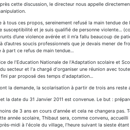
près cette discussion, le directeur nous appelle directement
anipulation.
uite à tous ces propos, sereinement refusé la main tendue de 
usceptibilité et je suis qualifié de personne violente... (c
nts d’une violence avérée et il m’a fallu beaucoup de pati
à d’autres soucis professionnels que je devais mener de front.
 à part ce refus de main tendue...
ctrice de l'Education Nationale de l'Adaptation scolaire et S
 du secteur et l'a chargé d'organiser une réunion avec tout
 fini par proposé des temps d'adaptation...
font la demande, la scolarisation à partir de trois ans reste
et la date du 31 Janvier 2011 est convenue. Le but : prépar
de moins de 3 ans en cours d'année et cela ne changera pas. 
te année scolaire, Thibaut sera, comme convenu, accueilli 
rès-midi à l'école du village, l'heure suivant la sieste éta