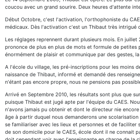
coucou avec un grand sourire. Deux heures d'attente inter
Début Octobre, c'est l'activation, l'orthophoniste du C
médicaux. Dès l'activation c'est un Thibaut très intrigu
Les réglages reprennent durant plusieurs mois. En juillet
prononce de plus en plus de mots et formule de petites p
énormément de plaisir et communique par des gestes, la 
A l'école du village, les pré-inscriptions pour les moins 
naissance de Thibaut, informé et demandé des renseigneme
n'étant pas encore propre, nous ne pensions pas possible 
Arrivé en Septembre 2010, les résultats sont plus que su
puisque Thibaut est jugé apte par l'équipe du CAES. No
n'avons jamais pu obtenir et dont le directeur nie encore
âge à partir duquel nous demanderons une scolarisation p
se familiariser avec les lieux et personnes et de faciliter
de son domicile pour le CAES, école dont il ne connait pas
doit cependant voir avec l'enseignante en charge de la cl