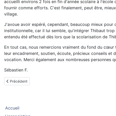
accueilli environs 2 fois en fin d'année scolaire à l'écol
fournir comme efforts. C'est finalement, peut être, mieux
village.
J'avoue avoir espéré, cependant, beaucoup mieux pour cett
institutionnelle, car il lui semble, qu'intégrer Thibaut tro
entendu été effectué dès lors que la scolarisation de Thib
En tout cas, nous remercions vraiment du fond du cœur t
leur encadrement, soutien, écoute, précieux conseils et
vocation. Merci également aux nombreuses personnes qui 
Sébastien F.
Article précédent : Maxina, La Réunion, implantée en Janvier 20
Précédent
Accueil