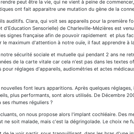
 rendre peut être la vie, qui ne vient à peine de commencer,
nétiques ont fait apparaitre une mutation du gène de la conn
 auditifs. Clara, qui voit ses appareils pour la première fo
 d'Education Sensorielle)
de Charleville-Mézières est venu
es signes française afin de pouvoir rapidement et plus fa
 maximum d'attention à notre ouïe, il faut apprendre à la p
r notre sécurité sociale et mutuelle qui pendant 2 ans ne re
nnées de la carte vitale car cela n'est pas dans les textes 
pour réglages d'appareils, audiométries et actes médicaux.
ouvelles font leurs apparitions. Après quelques réglages, i
ls, plus performants, sont alors utilisés. De Décembre 20
à ses rhumes réguliers ?
oncluants, on nous propose alors l'implant cochléaire. Des 
t ne soit malade, mais c'est la dégringolade. Le choix ne fu
 le voir partir, sous tranquillisant, dans les bras d'une inf