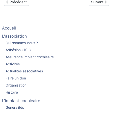
Article précédent : Mathis implanté à 6 ans
Article suiva
Précédent
Suivant
Accueil
L'association
Qui sommes-nous ?
Adhésion CISIC
Assurance implant cochléaire
Activités
Actualités associatives
Faire un don
Organisation
Histoire
L'implant cochléaire
Généralités