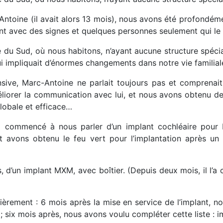
ntoine (il avait alors 13 mois), nous avons été profondém
t avec des signes et quelques personnes seulement qui le
e du Sud, où nous habitons, n’ayant aucune structure spécia
qui impliquait d’énormes changements dans notre vie familial
nsive, Marc-Antoine ne parlait toujours pas et comprenai
orer la communication avec lui, et nous avons obtenu des 
lobale et efficace…
a commencé à nous parler d’un implant cochléaire pour 
t avons obtenu le feu vert pour l’implantation après un 
, d’un implant MXM, avec boîtier. (Depuis deux mois, il l’a c
èrement : 6 mois après la mise en service de l’implant, no
e ; six mois après, nous avons voulu compléter cette liste : i