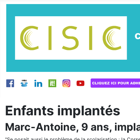
Enfants implantés
Marc-Antoine, 9 ans, impl
"Se posait aussi le problème de la scolarisation : la Cor