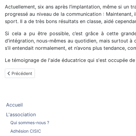
Actuellement, six ans après l’implantation, même si un tra
progressé au niveau de la communication : Maintenant, il 
sport. Il a de très bons résultats en classe, aidé cependant
Si cela a pu être possible, c’est grâce à cette grande 
d’intégration, nous-mêmes au quotidien, mais surtout à 
s’il entendait normalement, et n’avons plus tendance, co
Le témoignage de l'aide éducatrice qui s'est occupée de
Article précédent : Flora, implantée à l'age de 7 ans en 1997
Précédent
Accueil
L'association
Qui sommes-nous ?
Adhésion CISIC