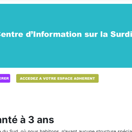
anté à 3 ans
se du Sud, où nous habitons, n’ayant aucune structure spécia