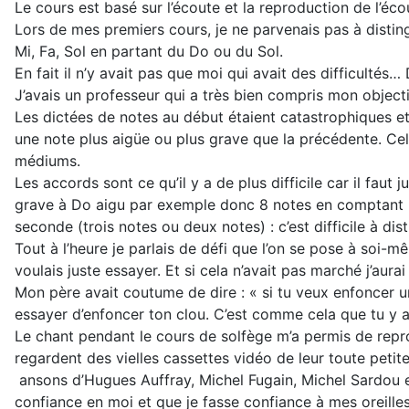
Le cours est basé sur l’écoute et la reproduction de l’éco
Lors de mes premiers cours, je ne parvenais pas à distin
Mi, Fa, Sol en partant du Do ou du Sol.
En fait il n’y avait pas que moi qui avait des difficultés
J’avais un professeur qui a très bien compris mon objectif
Les dictées de notes au début étaient catastrophiques et 
une note plus aigüe ou plus grave que la précédente. C
médiums.
Les accords sont ce qu’il y a de plus difficile car il faut 
grave à Do aigu par exemple donc 8 notes en comptant la 
seconde (trois notes ou deux notes) : c’est difficile à dist
Tout à l’heure je parlais de défi que l’on se pose à soi-m
voulais juste essayer. Et si cela n’avait pas marché j’aur
Mon père avait coutume de dire : « si tu veux enfoncer u
essayer d’enfoncer ton clou. C’est comme cela que tu y a
Le chant pendant le cours de solfège m’a permis de repro
regardent des vielles cassettes vidéo de leur toute pet
ansons d’Hugues Auffray, Michel Fugain, Michel Sardou et 
confiance en moi et que je fasse confiance à mes oreille