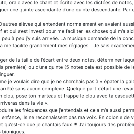
ute, orale avec le chant et écrite avec les dictées de notes
guer une quinte ascendante d’une quinte descendante. Par ex
… D’autres élèves qui entendent normalement en avaient aussi
 et qui s’est investi pour me faciliter les choses qui m’a ai
peu à peu j’y suis arrivée. La musique demande de la concen
ela me facilite grandement mes réglages… Je sais exacteme
juger de la taille de l’écart entre deux notes, déterminer laq
première) ou d’une quinte (5 notes cela est possible de le
inguer.
ême je voulais dire que je ne cherchais pas à « épater la ga
ai arrêté sans aucun complexe. Quelque part c’était une revanc
n clou, pose ton marteau et frappe le clou avec ta casquett
rriveras dans la vie ».
duire les fréquences que j’entendais et cela m’a aussi per
ite enfance, ils ne reconnaissent pas ma voix. En colonie 
qu’est-ce que je chantais faux !!! J’ai toujours des problè
s bioniques.