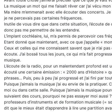
La musique un mot qui me faisait rêver car j’ai vécu mon
Ma mère m’emmenait avec elle écouter des concerts. Je fais
je ne percevais pas certaines fréquences.
Inutile de vous dire que dans cette situation, l’écoute d
donc pas me permettre de les entendre.
L’implant cochléaire, lui, m’a permis de percevoir ces fré
Etant donné que maintenant, avec ce que j’appelle « mon p
Ceux et celles qui me connaissent savent que je n’ai pas
écoute. J’ai bossé tous les jours, ce qui m’a fait progress
musique.
L’écoute de la radio, pour un malentendant profond est un
écouté une certaine émission : « 2000 ans d’Histoire » q
phrases… Puis, peu à peu j’ai progressé et j’ai fini par t
Puisque j’aimais la musique j’ai eu envie de la pratiquer
moi ou dans cette salle. Puisque j’aimais la musique pou
suivaient des cours, pourquoi ne pas essayer moi aussi 
professeurs d’instruments et de formation musicale (= so
dit que le mieux était d’apprendre à lire une partition av