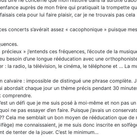
 enfance auprès de mon frère qui pratiquait la trompette q
ais cela pour lui faire plaisir, car je ne trouvais pas cela 
e ces concerts s’avérait assez « cacophonique » puisque mes 
quences.
récieux » j’entends ces fréquences, l’écoute de la musique 
 eu besoin d’une longue rééducation avec une orthophoniste.
er : la radio, la télévision, le cinéma, le téléphone et … La 
 calvaire : impossible de distingué une phrase complète. Je
ui abordait chaque jour un thème précis pendant 30 minutes
out comprendre.
. C’est un défi que je me suis posé à moi-même et non pas un
rquoi ne pas essayer d’en faire. Puisque j’avais un conserv
??? Cela me semblait un bon moyen de rééducation que de m
lfège) me connaissaient, je me suis donc inscrite en solfè
ant de tenter de la jouer. C’est le minimum…