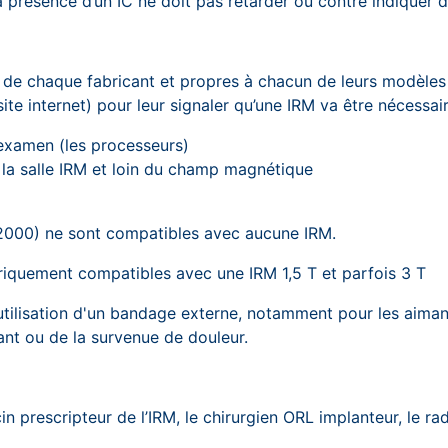
la présence d’un IC ne doit pas retarder ou contre indiquer 
 chaque fabricant et propres à chacun de leurs modèles et s
 site internet) pour leur signaler qu’une IRM va être nécess
'examen (les processeurs)
e la salle IRM et loin du champ magnétique
 2000) ne sont compatibles avec aucune IRM.
oriquement compatibles avec une IRM 1,5 T et parfois 3 T
tilisation d'un bandage externe, notamment pour les aimant
ant ou de la survenue de douleur.
rescripteur de l’IRM, le chirurgien ORL implanteur, le radi