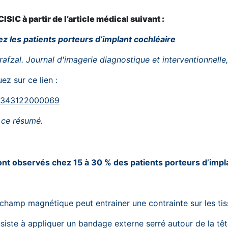
IC à partir de l’article médical suivant :
 les patients porteurs d’implant cochléaire
irafzal. Journal d'imagerie diagnostique et interventionnell
uez sur ce lien :
543343122000069
 ce résumé.
t observés chez 15 à 30 % des patients porteurs d’impla
e champ magnétique peut entrainer une contrainte sur les ti
siste à appliquer un bandage externe serré autour de la tête