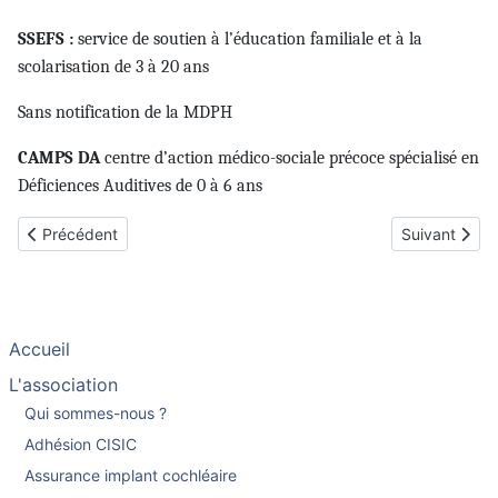
SSEFS :
service de soutien à l’éducation familiale et à la
scolarisation de 3 à 20 ans
Sans notification de la MDPH
CAMPS DA
centre d’action médico-sociale précoce spécialisé en
Déficiences Auditives de 0 à 6 ans
Article précédent : Etude sur l’activation précoce des implants c
Article suiva
Précédent
Suivant
Accueil
L'association
Qui sommes-nous ?
Adhésion CISIC
Assurance implant cochléaire