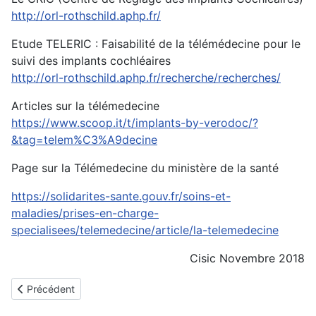
http://orl-rothschild.aphp.fr/
Etude TELERIC : Faisabilité de la télémédecine pour le
suivi des implants cochléaires
http://orl-rothschild.aphp.fr/recherche/recherches/
Articles sur la télémedecine
https://www.scoop.it/t/implants-by-verodoc/?
&tag=telem%C3%A9decine
Page sur la Télémedecine du ministère de la santé
https://solidarites-sante.gouv.fr/soins-et-
maladies/prises-en-charge-
specialisees/telemedecine/article/la-telemedecine
Cisic Novembre 2018
Article précédent : L’implantation cochléaire bilatérale
Précédent