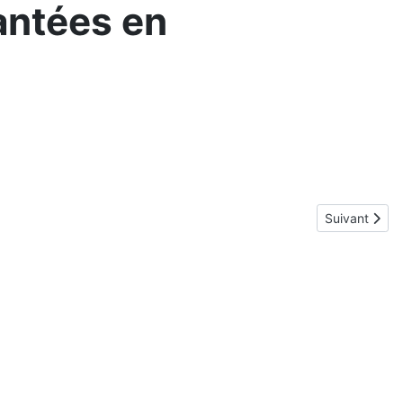
antées en
Article suiva
Suivant