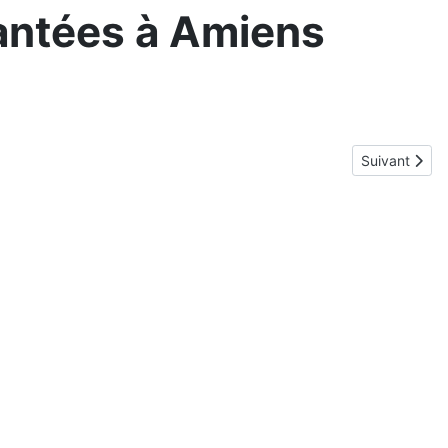
antées à Amiens
Article suivan
Suivant