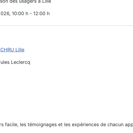
on des usagers à Lille
2026
, 10:00 h
-
12:00 h
CHRU Lille
ules Leclercq
urs facile, les témoignages et les expériences de chacun ap