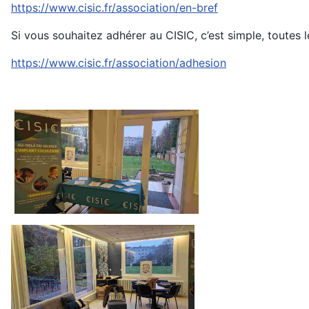
https://www.cisic.fr/association/en-bref
Si vous souhaitez adhérer au CISIC, c’est simple, toutes l
https://www.cisic.fr/association/adhesion