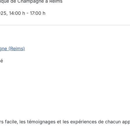
inique de Champagne à Reims
025
, 14:00 h
-
17:00 h
gne (Reims)
té
urs facile, les témoignages et les expériences de chacun ap