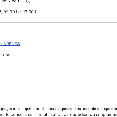
de Nice (IUFC)
6
, 09:00 h
-
12:00 h
 - ARENES
brose
émoignages et les expériences de chacun apportent alors, une aide bien appréci
oin de conseils sur son utilisation au quotidien ou simplem