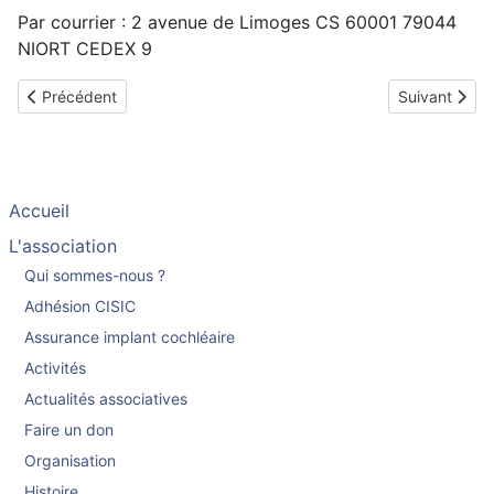
Par courrier : 2 avenue de Limoges CS 60001 79044
NIORT CEDEX 9
Article précédent : Contrat d'assurance Groupama-Cisic
Article suivan
Précédent
Suivant
Accueil
L'association
Qui sommes-nous ?
Adhésion CISIC
Assurance implant cochléaire
Activités
Actualités associatives
Faire un don
Organisation
Histoire