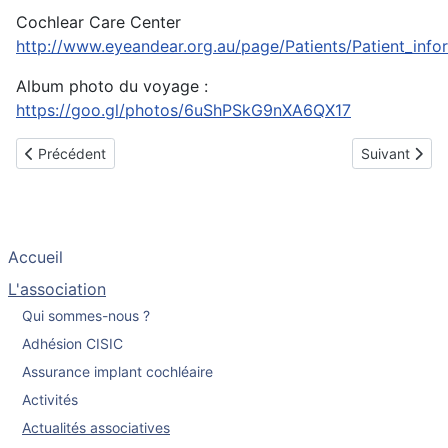
Cochlear Care Center
http://www.eyeandear.org.au/page/Patients/Patient_inf
Album photo du voyage :
https://goo.gl/photos/6uShPSkG9nXA6QX17
Article précédent : Visite du CISIC chez Med-El en Autriche
Article suiva
Précédent
Suivant
Accueil
L'association
Qui sommes-nous ?
Adhésion CISIC
Assurance implant cochléaire
Activités
Actualités associatives