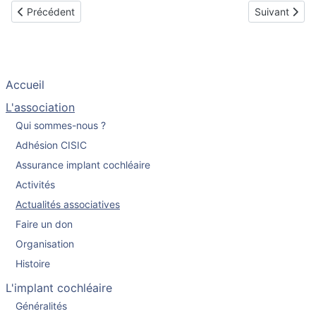
Article précédent : Visite du service d'implantation cochléaire de
Article suiva
Précédent
Suivant
Accueil
L'association
Qui sommes-nous ?
Adhésion CISIC
Assurance implant cochléaire
Activités
Actualités associatives
Faire un don
Organisation
Histoire
L'implant cochléaire
Généralités