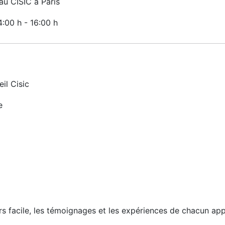
u CISIC à Paris
14:00 h
-
16:00 h
il Cisic
e
urs facile, les témoignages et les expériences de chacun ap