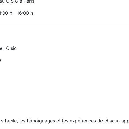
u CISIC à Paris
4:00 h
-
16:00 h
il Cisic
e
urs facile, les témoignages et les expériences de chacun ap