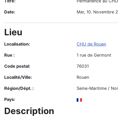
Titre:
Permanence au CHU
Date:
Mar, 10. Novembre 
Lieu
Localisation:
CHU de Rouen
Rue :
1 rue de Germont
Code postal:
76031
Localité/Ville:
Rouen
Région/Dépt. :
Seine-Maritime / No
Pays:
Description