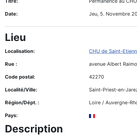
Titre:
Permanence au CHU 
Date:
Jeu, 5. Novembre 2
Lieu
Localisation:
CHU de Saint-Etien
Rue :
avenue Albert Raim
Code postal:
42270
Localité/Ville:
Saint-Priest-en-Jare
Région/Dépt. :
Loire / Auvergne-Rh
Pays:
Description