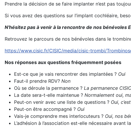
Prendre la décision de se faire implanter n’est pas toujo
Si vous avez des questions sur l’implant cochléaire, bes
N'hésitez pas à venir à la rencontre de nos bénévoles E
Retrouvez le parcours de nos bénévoles dans le trombin
https://www.cisic.fr/CISIC/media/cisic-trombi/Trombino
Nos réponses aux questions fréquemment posées
Est-ce que je vais rencontrer des implantées ?
Oui
Faut-il prendre RDV?
Non
Où se déroule la permanence ?
La permanence CISIC s
La date sera-t-elle maintenue ?
Normalement oui, mai
Peut-on venir avec une liste de questions ?
Oui, c’es
Peut-on être accompagné ?
Oui
Vais-je comprendre mes interlocuteurs ?
Oui, nos bén
L’adhésion à l’association est-elle nécessaire avant