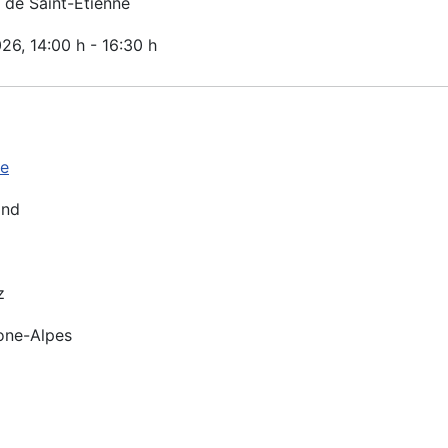
de Saint-Etienne
026
, 14:00 h
-
16:30 h
ne
ond
z
one-Alpes