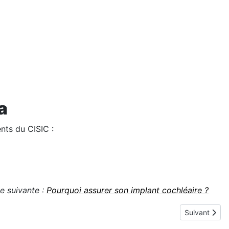
a
nts du CISIC :
e suivante :
Pourquoi assurer son implant cochléaire ?
Article suiva
Suivant